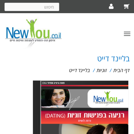
חיפוש
באתר
פתח/סגור
תפריט
בליינד דייט
דף הבית
/
זוגיות
/
בליינד דייט