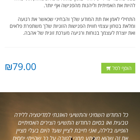
להיות את האמיתית וליהנות מהפגישה אף יותר.
התחילי לאמן את תת המודע שלך והבחיני שכאשר את רגועה
ומלאת בטחון עצמי חווית הפגישות הזוגיות שלך משתפרת פלאים
ואת יוצרת לעצמך בנוחות ורגיעה מערכת זוגית של אהבה.
₪79.00
הוסף לסל
זנתי למדיטציה ללידה
רצינו להביע את תודתנו אליך מעומ
עי הצירים האמיתיים
העבודה הנפלאה שעשית עבורנו. 
ן שעד היום בעלי מציין
מצבנו הכלכלי לא היה מזהיר וחיינ
ה על כך שהייתי יחסית
בקושי חסכונות היו לנו (אם בכלל)