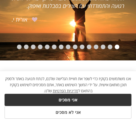
בסבלנות ואיפוק.
הייתה מינימאלית.
אורית י.
אנו משתמשים בקוקיז כדי לשפר את חוויית הגלישה שלכם, לנתח תנועה באתר ולספק
תוכן מותאם אישית. על ידי המשך השימוש באתר, אתם מסכימים לשימוש בקוקיז
בהתאם ל
מדיניות הפרטיות
שלנו.
אני מסכים
אני לא מסכים
B2W
×©×™×•×•×§
×“×™×’×™×˜×œ×™
×œ×¢×¡×§×™×