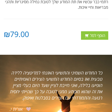
רתמי כבר עכשיו את
תת המודע שלך לטובת גמילה מסיגריות ותהני
מבריאות וחיי איכות.
₪79.00
הוסף לסל
 האזנתי למדיטציה ללידה
רצינו להביע את תודתנו אליך מ
תשיעי הצירים האמיתיים
העבודה הנפלאה שעשית עבורנו
ציין שעד היום בעלי מציין
מצבנו הכלכלי לא היה מזהיר וח
טובה על כך שהייתי יחסית
בקושי חסכונות היו לנו (אם בכ
ם בסבלנות ואיפוק.
הייתה מינימאלית.
אורית י.