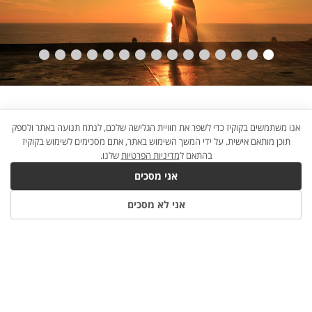
אנו משתמשים בקוקיז כדי לשפר את חוויית הגלישה שלכם, לנתח תנועה באתר ולספק
תוכן מותאם אישית. על ידי המשך השימוש באתר, אתם מסכימים לשימוש בקוקיז
בהתאם ל
מדיניות הפרטיות
שלנו.
אני מסכים
אני לא מסכים
B2W
×©×™×•×•×§
×“×™×’×™×˜×œ×™
×œ×¢×¡×§×™×
|
קריירה ועסקים
על חרדה ודיכאון
מדיניות פרטיות
שאלות
×
ותשובות
הצהרת נגישות
צור קשר
תנאי שימוש
—