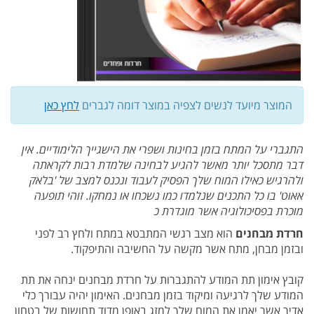
המוצר מיועד לנשים לצפיה במוצר דומה לגברים
לחץ כאן
התגברי על המתח בזמן בחינות ושפרי את הישגייך הלימודיים. אין
דבר מתסכל יותר מאשר להגיע לבחינה שלמדת רבות לקראתה
ולהרגיש כאילו המוח שלך הפסיק לעבוד ונכנס למצב של 'בלאק
אאוט' בו כל התכנים שנלמדו כמו נשכחו או נמחקו. זוהי תופעה
מוכרת בפסיכולוגיה אשר מוגדרת כ
חרדת מבחנים
הוא מצב רגשי המתבטא במתח ולחץ רב לפני
ובזמן מבחן, מתח אשר מקשה על החשיבה והתיפקוד.
קובץ אימון תת המודע להתגברות על חרדת מבחנים ינחה את תת
המודע שלך לרגיעה ומיקוד בזמן מבחנים. האימון יהיה עבורך כלי
אדיר אשר יאמן את המוח שלך למזג באופן מדוד תחושות של בטחון