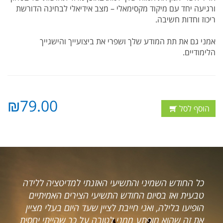
ורגיעה יחד עם מיקוד מקסימאלי – מצב אידיאלי לבחינה הדורשת
ריכוז וחדות חשיבה.
אמני גם את תת המודע שלך ושפרי את ביצועייך והישגייך
הלימודיים.
₪79.00
הוסף לסל
מדיטציה ללידה
רצינו להביע את תודתנו אליך מעומק ליבנו
ים האמיתיים
העבודה הנפלאה שעשית עבורנו. לפני כש
יום בעלי מציין
מצבנו הכלכלי לא היה מזהיר וחיינו מחודש
ך שהייתי יחסית
בקושי חסכונות היו לנו (אם בכלל) והכלכל