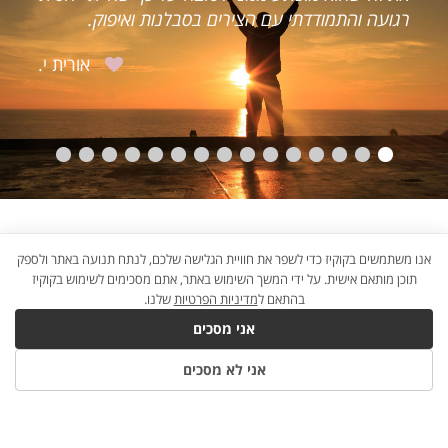
 ואיפוק.
הייתה מינימאלית.
אורית י.
אנו משתמשים בקוקיז כדי לשפר את חוויית הגלישה שלכם, לנתח תנועה באתר ולספק
תוכן מותאם אישית. על ידי המשך השימוש באתר, אתם מסכימים לשימוש בקוקיז
בהתאם ל
מדיניות הפרטיות
שלנו.
אני מסכים
אני לא מסכים
B2W
×©×™×•×•×§
×“×™×’×™×˜×œ×™
×œ×¢×¡×§×™×