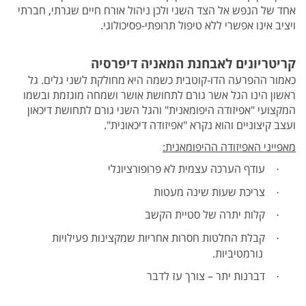
אחד של הנפש אל הצד השני ולכן ניהול אורח חיים שגרתי, חברתי
ויציב אינו אפשרי ללא טיפול תרופתי-פסיכולוגי.
קריטריונים לאבחנת המאניה דיפרסיה
כאמור ההפרעה הדו-קוטבית כשמה היא מחולקת לשני גלים. גל
ראשון הינו הגל אשר גורם לתחושת אושר ושמחה מוגזמת ובשמו
המקצועי "אפיזודה היפומאנית" והגל השני גורם לתחושת דיכאון
ועצב קיצוניים והוא נקרא "אפיזודה דיכאונית".
מאפייני האפיזודה ההיפומאנית:
עודף הערכה עצמית לא פרופורציונלי
·
צריכת שעות שינה מעטות
·
קלות יתרה של סטיית הקשב
·
קבלת החלטות חסרות אחריות שמקצינות פעילויות
·
נורמטיביות.
דברנות יתר – צורך עז לדבר
·