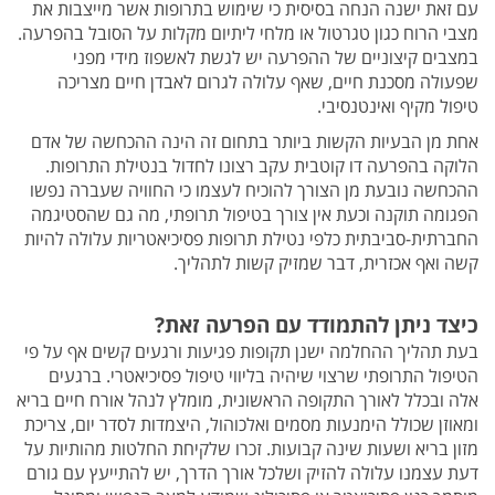
עם זאת ישנה הנחה בסיסית כי שימוש בתרופות אשר מייצבות את
מצבי הרוח כגון טגרטול או מלחי ליתיום מקלות על הסובל בהפרעה.
במצבים קיצוניים של ההפרעה יש לגשת לאשפוז מידי מפני
שפעולה מסכנת חיים, שאף עלולה לגרום לאבדן חיים מצריכה
טיפול מקיף ואינטנסיבי.
אחת מן הבעיות הקשות ביותר בתחום זה הינה ההכחשה של אדם
הלוקה בהפרעה דו קוטבית עקב רצונו לחדול בנטילת התרופות.
ההכחשה נובעת מן הצורך להוכיח לעצמו כי החוויה שעברה נפשו
הפגומה תוקנה וכעת אין צורך בטיפול תרופתי, מה גם שהסטיגמה
החברתית-סביבתית כלפי נטילת תרופות פסיכיאטריות עלולה להיות
קשה ואף אכזרית, דבר שמזיק קשות לתהליך.
כיצד ניתן להתמודד עם הפרעה זאת?
בעת תהליך ההחלמה ישנן תקופות פגיעות ורגעים קשים אף על פי
הטיפול התרופתי שרצוי שיהיה בליווי טיפול פסיכיאטרי. ברגעים
אלה ובכלל לאורך התקופה הראשונית, מומלץ לנהל אורח חיים בריא
ומאוזן שכולל הימנעות מסמים ואלכוהול, היצמדות לסדר יום, צריכת
מזון בריא ושעות שינה קבועות. זכרו שלקיחת החלטות מהותיות על
דעת עצמנו עלולה להזיק ושלכל אורך הדרך, יש להתייעץ עם גורם