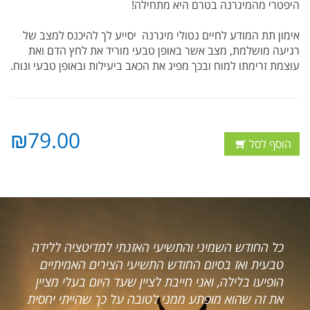
היפטרי מהמיגרנה בטרם היא מתחילה!
אימון תת המודע לחיים נטולי מיגרנה יסייע לך להיכנס למצב של
רגיעה מושלמת, מצב אשר באופן טבעי מוריד את לחץ הדם ואת
עוצמת זרימתו למוח ובכך מפיג את הכאב ביעילות ובאופן טבעי ונוח.
₪79.00
הוסף לסל
כל החודש השמיני והתשיעי האזנתי למדיטציה ללידה
רצ
טבעית ואז בסיום החודש התשיעי הצירים האמיתיים
ה
הופיעו בלילה, ואני חייבת לציין שעד היום בעלי מציין
מצ
את זה שהוא מופתע ממני לטובה על כך שהייתי יחסית
בק