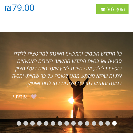
₪79.00
הוסף לסל
זנתי למדיטציה ללידה
רצינו להביע את תודתנו אליך מעומ
עי הצירים האמיתיים
העבודה הנפלאה שעשית עבורנו. 
ן שעד היום בעלי מציין
מצבנו הכלכלי לא היה מזהיר וחיינ
ה על כך שהייתי יחסית
בקושי חסכונות היו לנו (אם בכלל)
בסבלנות ואיפוק.
הייתה מינימאלית.
אורית י.