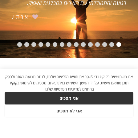
ם הצירים בסבלנות ואיפוק.
הייתה מינימאלית.
אורית י.
אנו משתמשים בקוקיז כדי לשפר את חוויית הגלישה שלכם, לנתח תנועה באתר ולספק
תוכן מותאם אישית. על ידי המשך השימוש באתר, אתם מסכימים לשימוש בקוקיז
בהתאם ל
מדיניות הפרטיות
שלנו.
אני מסכים
אני לא מסכים
B2W
×©×™×•×•×§
×“×™×’×™×˜×œ×™
×œ×¢×¡×§×™×