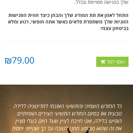
שלך בפגישה מסויימת ובכלל.
התחל לאמן את תת המודע שלך והבחן כיצד חווית הפגישות
הזוגיות שלך משתפרת פלאים כאשר אתה חופשי, רגוע ומלא
בביטחון עצמי
.
₪79.00
הוסף לסל
התשיעי האזנתי למדיטציה ללידה
רצינו להביע את תודתנו 
חודש התשיעי הצירים האמיתיים
העבודה הנפלאה שעשית 
חייבת לציין שעד היום בעלי מציין
מצבנו הכלכלי לא היה מז
ממני לטובה על כך שהייתי יחסית
בקושי חסכונות היו לנו 