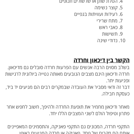
הטלת שתן או שלשולים תכופים
קוצר נשימה
רעידות ועוויתות בגפיים
מתח שרירי
כאבי ראש
תשישות
נדודי שינה
הקשר בין דיכאון וחרדה
בשלב מסוים הרבה אנשים עם הפרעות חרדה סובלים גם מדיכאון.
חרדה ודיכאון הינם מצבים הנובעים מאותה נטייה ביולוגית לרגישות
ופגיעות יתר.
דבר זה ודאי מסביר
את העובדה שבמקרים רבים הם מגיעים יד ביד,
כעסקת חבילה.
מאחר ודיכאון מחמיר את תופעת החרדה ולהיפך, חשוב לחפש אחר
פתרון וטיפול הולם לשני המצבים
הללו יחד.
התקפי חרדה, המכונים גם התקפי פאניקה, והתסמינים המאפיינים
אותם
הם מקרים של פחד, פאניקה או חרדה המגיעים באופן