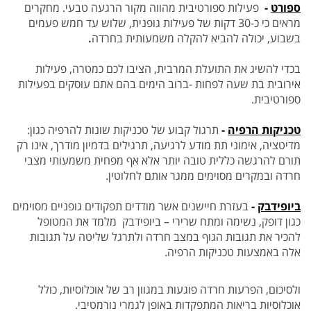
ספורט
-
פעילות ספורטיבית מהווה מקור הרגעה טבעי. מחקרים
מראים כי כ-30 דקות של פעילות גופנית, שלוש עד חמש פעמים
בשבוע, יכולה
להביא להקלה משמעותית בחרדה
.
בכדי להשיג את התועלת המרבית, הציבו לכם כמטרה, פעילות
אירובית בת שעה לפחות -ברוב הימים בהם אתם עוסקים בפעילות
ספורטיבית.
טכניקות הרפיה
-
תרגול קבוע של טכניקות שונות להרפיה כגון:
מדיטציה, אימוני תת מודע לרגיעה, תרגילים בדמיון מודרך, אינו רק
תורם
להרגשה כללית טובה יותר אלא אף מפחית משמעותי מצבי
חרדה ובמקרים מסוימים ממגר אותם לחלוטין.
ביופידבק
-
בעזרת חיישנים אשר מודדים תפקודים גופניים מסוימים
כגון דופק, נשימה ומתח שרירי – ביופידבק מלמד את המטופל
להכיר את תגובות
הגוף במצב חרדה ולתרגל שליטה על תגובות
אלה באמצעות טכניקות הרפיה.
ולסיכום, הפרעות חרדה פוגעות במגוון רב של אוכלוסיות, כולל
אוכלוסיות בריאות המתפקדות באופן לגמרי נורמטיבי.