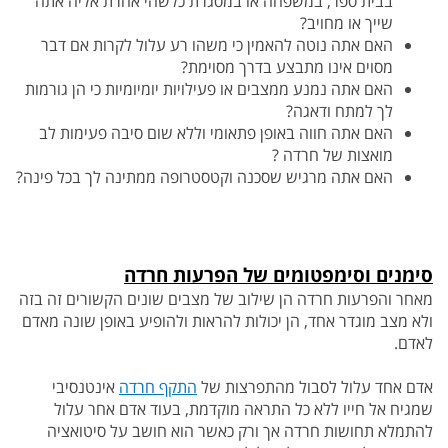
בבית ספר, במשפחה או במסגרת כלשהי אחרת אליה אתה
שייך או מחויב?
האם אתה נוטה להאמין כי משהו רע עלול לקרות אם דבר
מסוים אינו מתבצע בדרך מסוימת?
האם אתה נמנע ממצבים או פעילויות יומיומיות כי הן גורמות
לך למתח ודאגה?
האם אתה חווה באופן פתאומי וללא שום סיבה פעימות לב
מואצות של חרדה ?
האם אתה מרגיש שסכנה וקטסטרופה ממתינה לך בכל פינה?
סימנים וסימפטומים של הפרעות חר
ד
ה
מאחר והפרעות חרדה הן שילוב של מצבים שונים הקשורים זה בזה
ולא מצב מוגדר אחד, הן יכולות להראות ולהופיע באופן שונה מאדם
לאדם.
אדם אחד עלול לסבול
מהתפרצות של
התקף חרדה
אינטנסיבי
שמגיח אל חייו ללא כל התראה מוקדמת, בעוד אדם אחר עלול
להתמלא תחושות חרדה אך ורק כאשר הוא חושב על סיטואציה