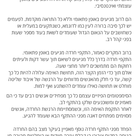
עוצמתי ואינטנסיבי.
הם לרוב מגיעים באופן פתאומי וללא כל התראה
מוקדמת. לפעמים
יש לכך סיבה ברורה לעין כמו לדוגמא, כשנתקעים במעלית או
כשחושבים על הנאום הגדול שעומדים לשאת בעוד מספר שעות
בפני קהל רב.
ברוב
המקרים כאמור, התקפי חרדה מגיעים באופן פתאומי.
התקפי
חרדה בדרך כלל מגיעים לשיאם תוך עשר דקות ולעיתים
רחוקות הם מתמשכים ליותר מחצי שעה.
אולם תוך כדי הזמן הקצר הזה, תחושת האימה עלולה להיות כל
כך
קשה, עד כי חלק מהאנשים מדווחים על הרגשה של איבוד שליטה
מוחלט או תחושה כאילו עומדים להשתגע ואף למות.
הסימפטומים הפיזיים עצמם כל כך מפחידים אנשים רבים עד כי הם
מאמינים ומשוכנעים שלקו בהתקף לב.
לאחר התקפת האימה הזו, וכשמסתיימת הרגשת החרדה,
אנשים
מסוימים מפתחים דאגה מפני ההתקף הבא שעומד להגיע.
הפחד מפני התקף חרדה נוסף מאפיין בעיקר מצב בהם החרדה
הגיחה במקום ציבורי בו קבלת עזרה מיידית או הימלטות מהירה מן