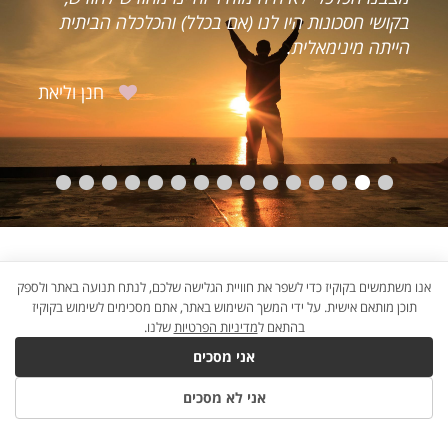
בקושי חסכונות היו לנו (אם בכלל) והכלכלה הביתית
הייתה מינימאלית.
חנן וליאת
אנו משתמשים בקוקיז כדי לשפר את חוויית הגלישה שלכם, לנתח תנועה באתר ולספק
תוכן מותאם אישית. על ידי המשך השימוש באתר, אתם מסכימים לשימוש בקוקיז
בהתאם ל
מדיניות הפרטיות
שלנו.
אני מסכים
אני לא מסכים
B2W
×©×™×•×•×§