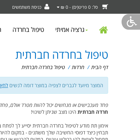
סל:
0 פריט(ים) - 0 ₪
כניסת משתמשים
דף
גרציה אמיתי
טיפול בחרדה
ה
טיפול בחרדה חברתית
הבית
דף הבית
/
חרדות
/
טיפול בחרדה חברתית
המוצר מיועד לגברים לצפיה במוצר דומה לנשים
לחץ 
פחד מעכבישים או מנחשים יכול להוות מטרד אולם, פחד 
חרדה חברתית
הינו מצב שניתן לשינוי!
אימון תת מודע לטיפול בחרדה חברתית יסייע לך לפתח ב
תבחין כיצד דפוסי החשיבה שלך משתנים - במקום להיות מ
תתחיל לצפות להן בכיליון עיניים. במקום להרגיש אי נ