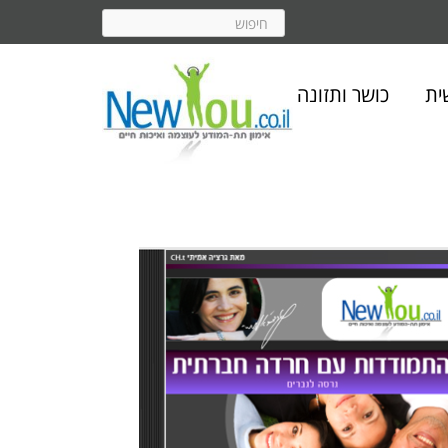
ית
כושר ותזונה